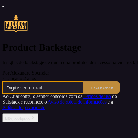
Product Backstage
Insights do backstage de quem cria produtos de sucesso na vida real. P
Por Alexandre Spengler
·
Lançado 2 anos
Inscreva-se
Ao Criar conta, o senhor concorda com os
Termos de uso
do
Substack e reconhece o
Aviso de coleta de informações
e a
Política de privacidade
Não, obrigado