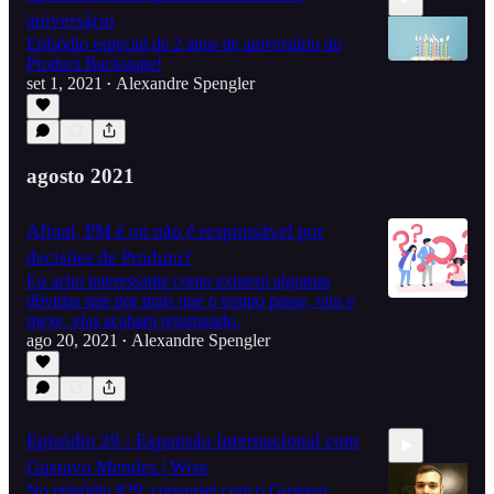
aniversário
Episódio especial de 2 anos de aniversário do
Product Backstage!
set 1, 2021
Alexandre Spengler
•
15:26
agosto 2021
Afinal, PM é ou não é responsável por
decisões de Produto?
Eu acho interessante como existem algumas
dúvidas que por mais que o tempo passe, vira e
mexe, elas acabam retornando.
ago 20, 2021
Alexandre Spengler
•
Episódio 29 - Expansão Internacional com
Gustavo Mendes | Wise
No episódio #29, conversei com o Gustavo