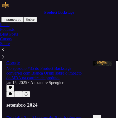
Product Backstage
Inscreva-se
Entrar
Início
Podcasts
Blog Posts
Mais recentes
Principais
Discussões
Cursos
Sobre
Episódio 35 - O Impacto de um MBA na
Carreira de Produto com Bianca Orsini |
Google
No episódio #35 do Product Backstage,
conversei com Bianca Orsini sobre o impacto
do MBA na carreira de produto.
53:52
jan 15, 2025
Alexandre Spengler
•
setembro 2024
Episódio 34 - Mensurado Resultados em